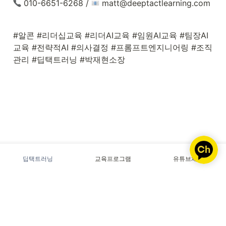
 010-6651-6268 / 
 matt@deeptactlearning.com
#알콘 #리더십교육 #리더AI교육 #임원AI교육 #팀장AI
교육 #전략적AI #의사결정 #프롬프트엔지니어링 #조직
관리 #딥택트러닝 #박재현소장
딥택트러닝
교육프로그램
유튜브채널