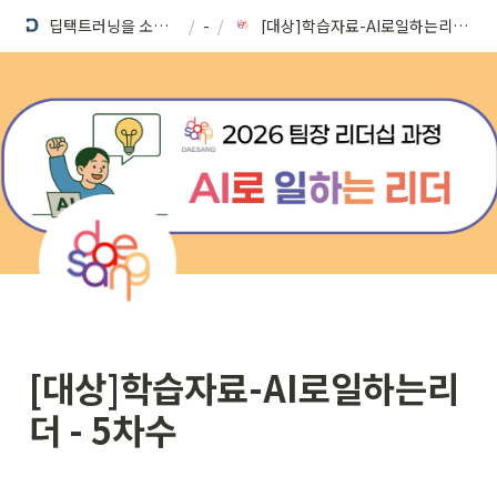
딥택트러닝을 소개합니다
/
-
/
[대상]학습자료-AI로일하는리더 - 5차수
[대상]학습자료-AI로일하는리
더 - 5차수