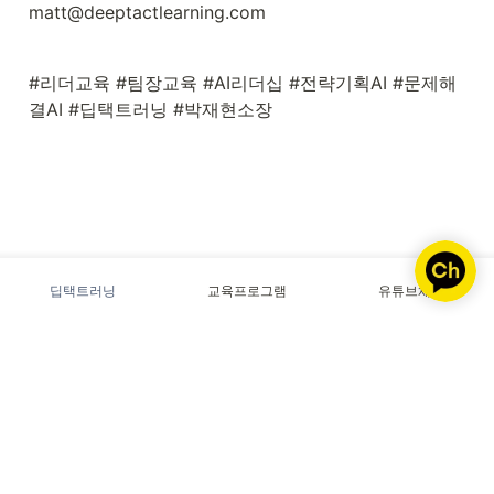
matt@deeptactlearning.com
#리더교육 #팀장교육 #AI리더십 #전략기획AI #문제해
결AI #딥택트러닝 #박재현소장
딥택트러닝
교육프로그램
유튜브채널