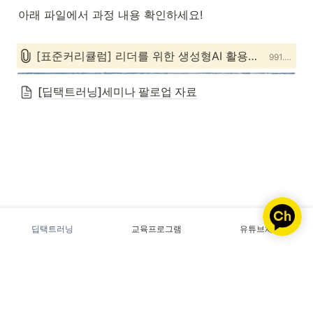
아래 파일에서 과정 내용 확인하세요!

[표준커리큘럼] 리더를 위한 생성형AI 활용법_6hr.pdf
991.9KB
[딥택트러닝]세미나 팔로업 자료
딥택트러닝
교육프로그램
유튜브채널